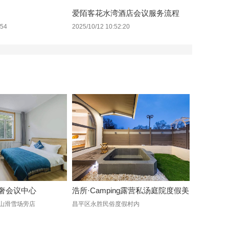
爱陌客花水湾酒店会议服务流程
:54
2025/10/12 10:52:20
轻奢会议中心
浩所·Camping露营私汤庭院度假美
山滑雪场旁店
昌平区永胜民俗度假村内