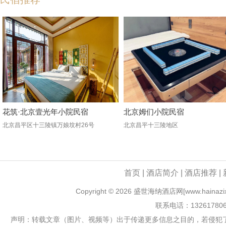
花筑·北京壹光年小院民宿
北京姆们小院民宿
北京昌平区十三陵镇万娘坟村26号
北京昌平十三陵地区
首页
|
酒店简介
|
酒店推荐
|
Copyright ©
2026 盛世海纳酒店网[www.hainazixun
联系电话：13261780
声明：转载文章（图片、视频等）出于传递更多信息之目的，若侵犯