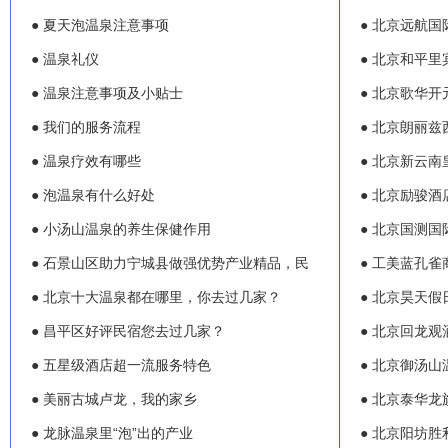
● 夏天泡温泉注意事项
● 北京远航
● 温泉礼仪
● 北京和平里
● 温泉注意事项及小贴士
● 北京歌华开
● 我们的服务流程
● 北京朗丽
● 温泉疗效有哪些
● 北京新云
● 泡温泉有什么好处
● 北京励骏酒
● 小汤山温泉的养生保健作用
● 北京国测
● 石景山区助力宁城县做强优势产业精品，民
● 工美蓝孔雀
● 北京十大温泉都在哪里，你去过几家？
● 北京昊天假
● 昌平区好评民宿您去过几家？
● 北京回龙
● 五星级酒店超一流服务特色
● 北京御汤山
● 美丽古城卢龙，我的家乡
● 北京泰华龙
● 龙脉温泉里“泡”出的产业
● 北京阳坊胜