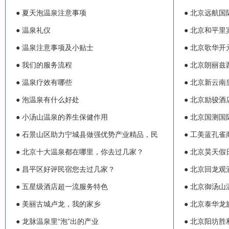
● 夏天泡温泉注意事项
● 北京远航
● 温泉礼仪
● 北京和平里
● 温泉注意事项及小贴士
● 北京歌华开
● 我们的服务流程
● 北京朗丽
● 温泉疗效有哪些
● 北京新云
● 泡温泉有什么好处
● 北京励骏酒
● 小汤山温泉的养生保健作用
● 北京国测
● 石景山区助力宁城县做强优势产业精品，民
● 工美蓝孔雀
● 北京十大温泉都在哪里，你去过几家？
● 北京昊天假
● 昌平区好评民宿您去过几家？
● 北京回龙
● 五星级酒店超一流服务特色
● 北京御汤山
● 美丽古城卢龙，我的家乡
● 北京泰华龙
● 龙脉温泉里“泡”出的产业
● 北京阳坊胜